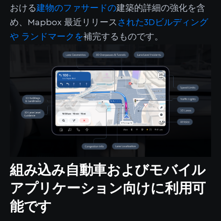
おける
建物のファサードの
建築的詳細の強化を含
め、Mapbox 最近リリース
された3Dビルディング
や
ランドマークを
補完するものです。
組み込み自動車およびモバイル
アプリケーション向けに利用可
能です