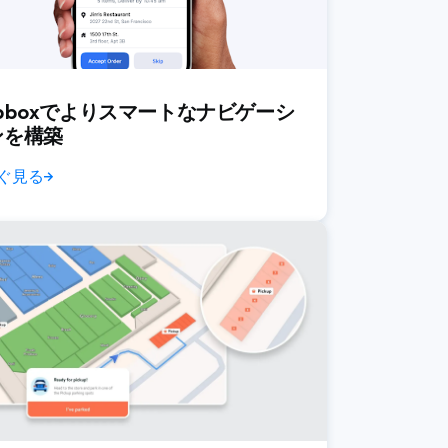
pboxでよりスマートなナビゲーシ
ンを構築
ぐ見る
→