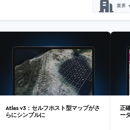
業界
自動車
ビジネス
消費者向
メディア
ナビゲー
非営利団
オンデマ
その他
アウトド
Atlas v3：セルフホスト型マップがさ
正
らにシンプルに
ー
不動産
小売