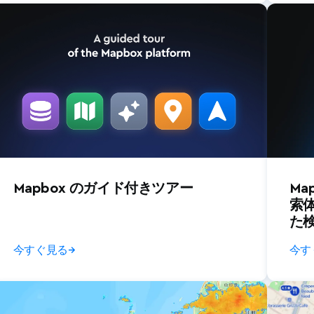
Mapbox のガイド付きツアー
Ma
索
た
今すぐ見る
→
今す