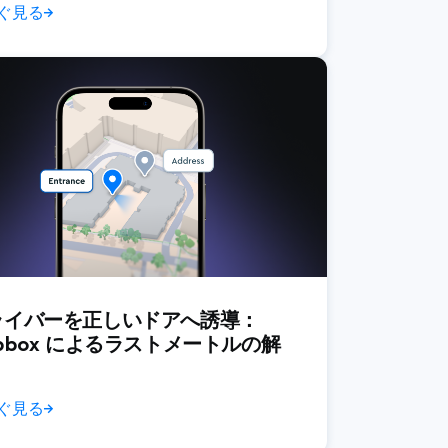
ぐ見る
→
Navigation SDK
検索
静的マップ
Studio
Tilequery API
ライバーを正しいドアへ誘導：
pbox によるラストメートルの解
ぐ見る
→