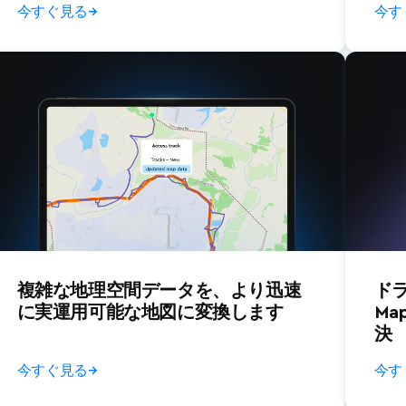
今すぐ見る
→
今す
電気通信
旅行
天気
複雑な地理空間データを、より迅速
ド
に実運用可能な地図に変換します
Ma
決
今すぐ見る
→
今す