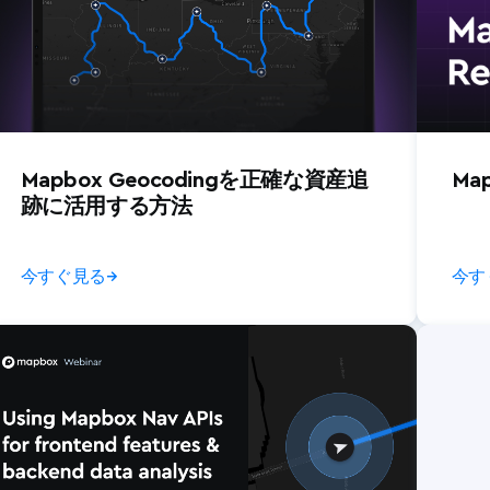
Mapbox Geocodingを正確な資産追
Map
跡に活用する方法
今すぐ見る
→
今す