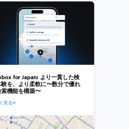
pbox for Japan: より一貫した検
体験を、より柔軟に〜数分で優れ
検索機能を構築〜
ぐ見る
→