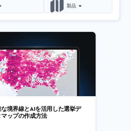
製品
3Dマップ
・インテリジェンス
ベースマップ
けアプリ
Dash
データ製品
ション
Directions API
体
イソクロンAPI
ンド物流
Mapbox GL JS
Mapbox Tiling Service
ア
マップマッチングAPI
確な境界線とAIを活用した選挙デ
タマップの作成方法
Matrix API
モバイルマップSDK