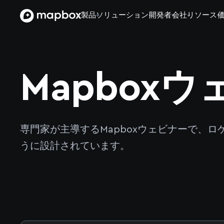
製品
ソリューション
開発者
会社
リソース
Mapbox
専門家が主導するMapboxウェビナーで、
うに設計されています。