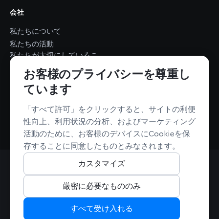
会社
私たちについて
私たちの活動
私たちが大切にしているこ
と
お客様のプライバシーを尊重し
ニュースルーム
ています
採用情報
採用情報
持続可能性
「すべて許可」をクリックすると、サイトの利便
非営利団体への支援
性向上、利用状況の分析、およびマーケティング
活動のために、お客様のデバイスにCookieを保
存することに同意したものとみなされます。
カスタマイズ
© Mapbox. All rights reserved.（無断転載・複製を禁じます）
利用規約
プライバシー
セキュリティ
カリフォルニア州におけるプライバシーに関する選択肢
厳密に必要なもののみ
Cookie Settings
すべて受け入れる
MapboxのGitHubを見る
MapboxのGitHubを見る
MapboxのGitHubを見る
MapboxのX（旧Twitter）
MapboxのLinkedI
MapboxのYou