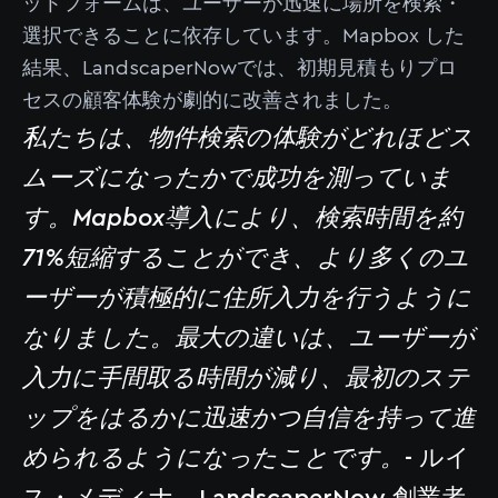
ットフォームは、ユーザーが迅速に場所を検索・
選択できることに依存しています。Mapbox した
結果、LandscaperNowでは、初期見積もりプロ
セスの顧客体験が劇的に改善されました。
私たちは、物件検索の体験がどれほどス
ムーズになったかで成功を測っていま
す。Mapbox導入により、検索時間を約
71%短縮することができ、より多くのユ
ーザーが積極的に住所入力を行うように
なりました。最大の違いは、ユーザーが
入力に手間取る時間が減り、最初のステ
ップをはるかに迅速かつ自信を持って進
められるようになったことです。
- ルイ
ス・メディナ、LandscaperNow 創業者