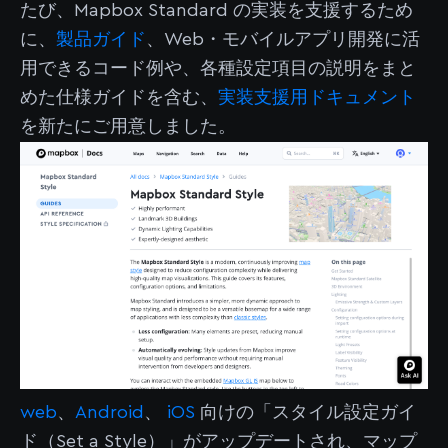
たび、Mapbox Standard の実装を支援するため
に、
製品ガイド
、Web・モバイルアプリ開発に活
用できるコード例や、各種設定項目の説明をまと
めた仕様ガイドを含む、
実装支援用ドキュメント
を新たにご用意しました。
web
、
Android
、
iOS
向けの「スタイル設定ガイ
ド（Set a Style）」がアップデートされ、マップ