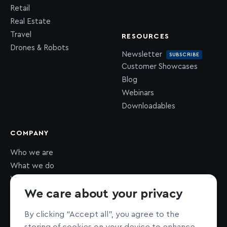
Retail
Real Estate
Travel
RESOURCES
Drones & Robots
Newsletter
SUBSCRIBE
Customer Showcases
Blog
Webinars
Downloadables
COMPANY
Who we are
What we do
What we value
We care about your privacy
Newsroom
Careers
HIRING
By clicking “Accept all”, you agree to the
Sustainability