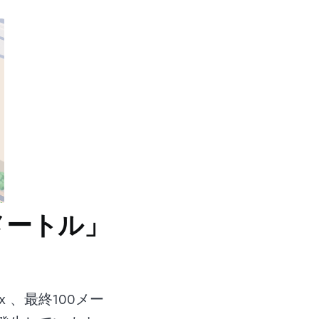
メートル」
x 、最終100メー