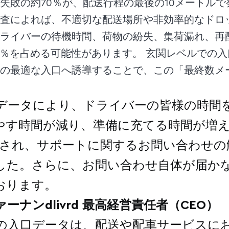
失敗の約70％が、配送行程の最後の10メートル
査によれば、不適切な配送場所や非効率的なドロ
ライバーの待機時間、荷物の紛失、集荷漏れ、再
9％を占める可能性があります。 玄関レベルでの
の最適な入口へ誘導することで、この「最終数メ
データにより、ドライバーの皆様の時間
やす時間が減り、準備に充てる時間が増
縮され、サポートに関するお問い合わせの
ました。さらに、お問い合わせ自体が届か
おります。
ーナンdlivrd 最高経営責任者（CEO）
の入口データは、配送や配車サービスに