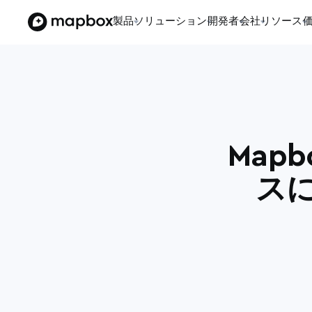
製品
ソリューション
開発者
会社
リソース
Map
ス