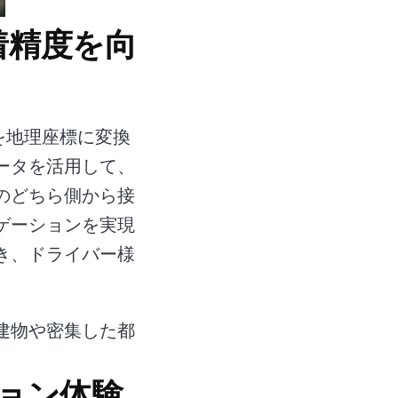
着精度を向
住所を地理座標に変換
ータを活用して、
のどちら側から接
ゲーションを実現
き、ドライバー様
。
建物や密集した都
ション体験