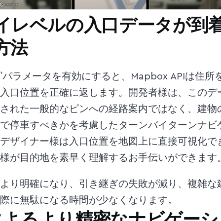
イレベルの入口データが到
方法
ces`パラメータを有効にすると、Mapbox APIは
入口位置を正確に返します。開発者様は、このデ
された一般的なピンへの経路案内ではなく、建物
で停車すべきかを考慮したターンバイターンナビ
デザイナー様は入口位置を地図上に直接可視化で
様が目的地を素早く理解するお手伝いができます
より明確になり、引き継ぎの失敗が減り、複雑な
際に無駄になる時間が少なくなります。
oxによるより精密なナビゲー