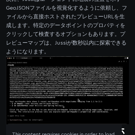
GeoJSONファイルを視覚化するように依頼し、フ
ァイルから直接ホストされたプレビューURLを生
成します。特定のデータポイントのプロパティを
クリックして検査するオプションもあります。プ
レビューマップは、Jussiが数秒以内に探索できる
ようになります。
DevKit MCPサーバーのホ
This content requires cookies in order to load.