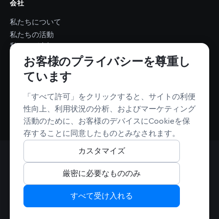
会社
私たちについて
私たちの活動
私たちが大切にしているこ
と
お客様のプライバシーを尊重し
ニュースルーム
ています
採用情報
採用情報
持続可能性
「すべて許可」をクリックすると、サイトの利便
非営利団体への支援
性向上、利用状況の分析、およびマーケティング
活動のために、お客様のデバイスにCookieを保
存することに同意したものとみなされます。
カスタマイズ
© Mapbox. All rights reserved.（無断転載・複製を禁じます）
利用規約
プライバシー
セキュリティ
厳密に必要なもののみ
カリフォルニア州におけるプライバシーに関する選択肢
Cookie Settings
すべて受け入れる
MapboxのGitHubを見る
MapboxのGitHubを見る
MapboxのGitHubを見る
MapboxのX（旧Twitter）
MapboxのLinkedI
MapboxのYou