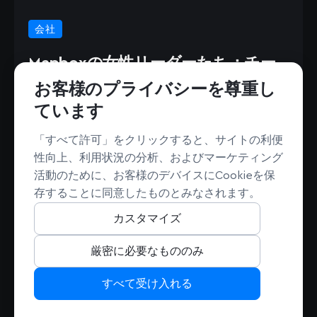
会社
Mapboxの女性リーダーたち：チー
ムづくりと成長
お客様のプライバシーを尊重し
ています
続きを読む
2026年3月31日
→
「すべて許可」をクリックすると、サイトの利便
性向上、利用状況の分析、およびマーケティング
活動のために、お客様のデバイスにCookieを保
存することに同意したものとみなされます。
カスタマイズ
厳密に必要なもののみ
すべて受け入れる