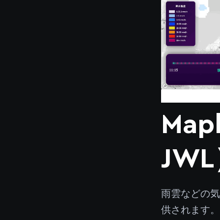
Mapb
JW
雨雲などの気
供されます。