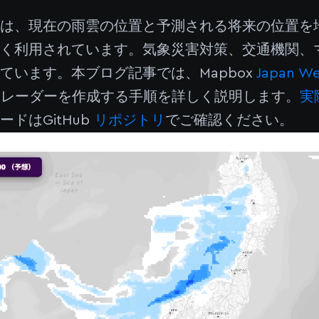
ーは、現在の雨雲の位置と予測される将来の位置を
広く利用されています。気象災害対策、交通機関、
ています。本ブログ記事では、Mapbox
Japan We
 雨雲レーダーを作成する手順を詳しく説明します。
実
ドはGitHub
リポジトリ
でご確認ください。