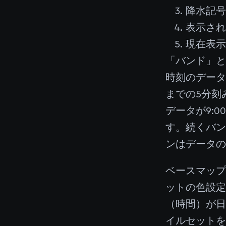
降水記
表示さ
現在表
「バンド」と
時刻のデータを
までの5分刻
データが9:
す。続くバン
ンはデータの
ベースマッ
ットの色設
（時間）が日
イルセット