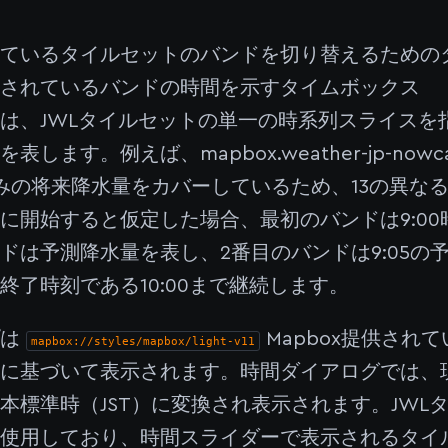
号
れているタイルセットのバンドを切り替えるための
示されているバンドの時間を示すタイムボックス
は、JWLタイルセットの単一の時系列スライスを
表します。例えば、mapbox.weather-jp-no
みの将来降水量をカバーしているため、13の異な
00に開始すると仮定した場合、最初のバンドは9:0
ドは予測降水量を表し、2番目のバンドは9:05の
終了時刻である10:00まで継続します。
プは
Mapbox提供され
mapbox://styles/mapbox/light-v11
定に基づいて表示されます。時間ダイアログでは、
本標準時（JST）に変換され表示されます。JWL
を使用しており、時間スライダーで表示されるタイ