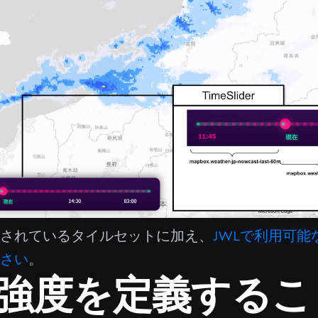
用されているタイルセットに加え、
JWLで利用可
ださい
。
強度を定義するこ