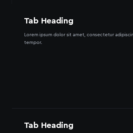
laboris nisi ut aliquip ex ea commodo con
Tab Heading
Link Text
→
Lorem ipsum dolor sit amet, consectetur adipisci
tempor.
Tab Heading